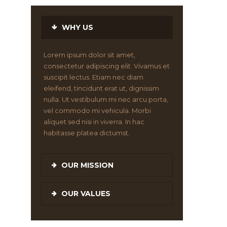
WHY US
Lorem ipsum dolor sit amet,
consectetur adipiscing elit. Vivamus et
suscipit lectus. Etiam nec diam
eleifend, tincidunt erat ut, dignissim
nulla. Ut vestibulum mi nec arcu porta,
vel commodo mi vehicula. Morbi
aliquet sed nisi in viverra. In hac
habitasse platea dictumst.
OUR MISSION
OUR VALUES