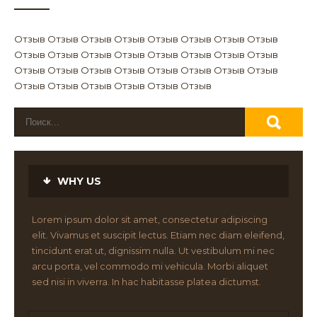
Отзыв Отзыв Отзыв Отзыв Отзыв Отзыв Отзыв Отзыв
Отзыв Отзыв Отзыв Отзыв Отзыв Отзыв Отзыв Отзыв
Отзыв Отзыв Отзыв Отзыв Отзыв Отзыв Отзыв Отзыв
Отзыв Отзыв Отзыв Отзыв Отзыв Отзыв
WHY US
Lorem ipsum dolor sit amet, consectetur adipiscing
elit. Vivamus et suscipit lectus. Etiam nec diam eleifend,
tincidunt erat ut, dignissim nulla. Ut vestibulum mi nec
arcu porta, vel commodo mi vehicula. Morbi aliquet
sed nisi in viverra. In hac habitasse platea dictumst.